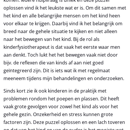
komen. Iedere hulpvraag is uniek en deze puzzel
oplossen vind ik het leukste wat er is. Om dit samen met
het kind en alle belangrijke mensen om het kind heen
voor elkaar te krijgen. Daarbij vind ik het belangrijk om
breed naar de gehele situatie te kijken en niet alleen
U gaat akkoord met het
privacy reglement
van
naar het bewegen van het kind. Bij de rol als
Kinderfysio Nelissen
kinderfysiotherapeut is dat vaak het eerste waar men
aan denkt. Toch lukt het het bewegen vaak niet door
bijv. de reflexen die van kinds af aan niet goed
geïntegreerd zijn. Dit is iets wat ik met regelmaat
meeneem tijdens mijn behandelingen en onderzoeken.
Sinds kort zie ik ook kinderen in de praktijk met
problemen rondom het poepen en plassen. Dit heeft
vaak grote gevolgen voor zowel het kind als voor het
gehele gezin. Onzekerheid en stress kunnen grote
factoren zijn. Deze puzzel oplossen en een lach toveren