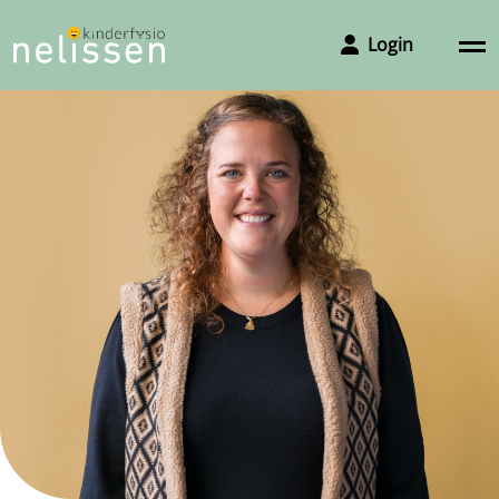
Login
Afspraak maken
Om een afspraak te maken met de praktijk kunt u ons
het makkelijkste bereiken via het invullen van het
aanmeldformulier, wij bellen u dan zo snel mogelijk
terug voor het plannen van een intake. Wilt u toch liever
bellen, dan kan dat natuurlijk ook.
Telefoon 06 51 64 40 24
Vestigingen en openingstijden