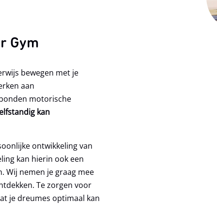
Massage
ijven nieuwsbrief
assage
er Gym
ym & Meer
es & Ouder Gym
derwijs bewegen met je
rgym
erken aan
un
gebonden motorische
elfstandig kan
soonlijke ontwikkeling van
ling kan hierin ook een
U gaat akkoord met he
len. Wij nemen je graag mee
ontdekken. Te zorgen voor
at je dreumes optimaal kan