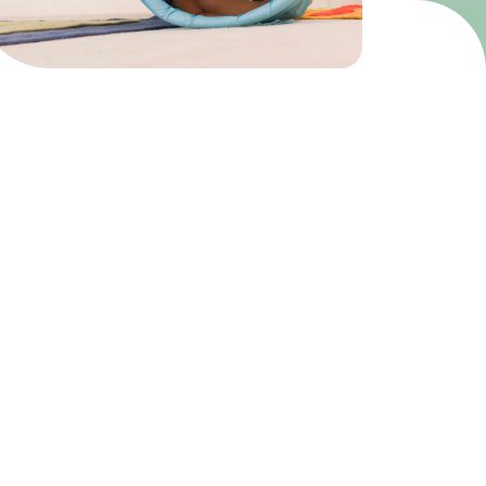
t
privacy reglement
van Kinderfysio Nelissen