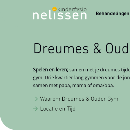
Behandelingen
Dreumes & Oud
Afspraak make
Behandelingen
Coaching & Pre
Over ons
Spelen en leren;
samen met je dreumes tijd
Om een afspraak te maken met de praktijk ku
gym. Drie kwartier lang gymmen voor de jon
Kinder
Babyco
Werkwi
bereiken via het invullen van het aanmeldfor
samen met papa, mama of oma/opa.
ToP P
Slaapc
Ons T
snel mogelijk terug voor het plannen van een 
Waarom Dreumes & Ouder Gym
bellen, dan kan dat natuurlijk ook.
Kinder
BabyS
Vergoe
Locatie en Tijd
Prikke
Dragen
Prakti
Telefoon 06 51 64 40 24
Vestigingen en openingstijden
Reflex
Zwang
Contac