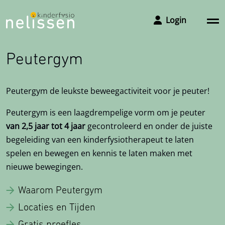
Login
Peutergym
Peutergym de leukste beweegactiviteit voor je peuter!
Afspraak maken
Peutergym is een laagdrempelige vorm om je peuter
van 2,5 jaar tot 4 jaar
gecontroleerd en onder de juiste
Om een afspraak te maken met de praktijk kunt u ons
begeleiding van een kinderfysiotherapeut te laten
het makkelijkste bereiken via het invullen van het
spelen en bewegen en kennis te laten maken met
aanmeldformulier, wij bellen u dan zo snel mogelijk
nieuwe bewegingen.
terug voor het plannen van een intake. Wilt u toch liever
bellen, dan kan dat natuurlijk ook.
Waarom Peutergym
Telefoon 06 51 64 40 24
Locaties en Tijden
Vestigingen en openingstijden
Gratis proefles