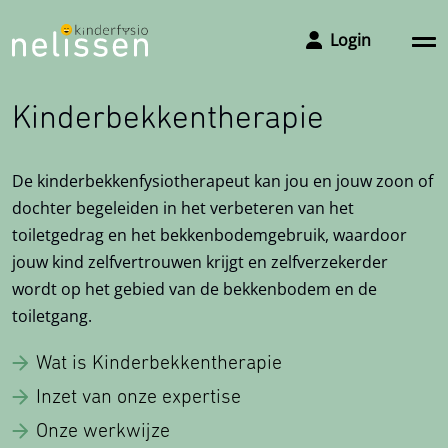
Login
Kinderbekkentherapie
De kinderbekkenfysiotherapeut kan jou en jouw zoon of
Afspraak maken
dochter begeleiden in het verbeteren van het
toiletgedrag en het bekkenbodemgebruik, waardoor
Om een afspraak te maken met de praktijk kunt u ons
jouw kind zelfvertrouwen krijgt en zelfverzekerder
het makkelijkste bereiken via het invullen van het
wordt op het gebied van de bekkenbodem en de
aanmeldformulier, wij bellen u dan zo snel mogelijk
toiletgang.
terug voor het plannen van een intake. Wilt u toch liever
Wat is Kinderbekkentherapie
bellen, dan kan dat natuurlijk ook.
Inzet van onze expertise
Telefoon 06 51 64 40 24
Onze werkwijze
Vestigingen en openingstijden