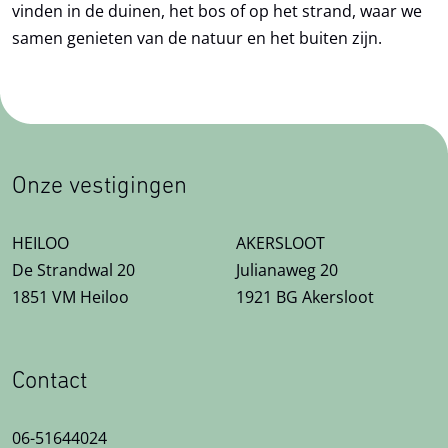
vinden in de duinen, het bos of op het strand, waar we
samen genieten van de natuur en het buiten zijn.
Onze vestigingen
HEILOO
AKERSLOOT
De Strandwal 20
Julianaweg 20
1851 VM Heiloo
1921 BG Akersloot
Contact
06-51644024