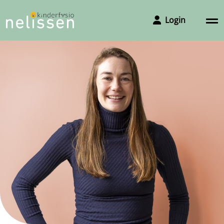
Login
Afspraak maken
Om een afspraak te maken met de praktijk kunt u ons
het makkelijkste bereiken via het invullen van het
aanmeldformulier, wij bellen u dan zo snel mogelijk
terug voor het plannen van een intake. Wilt u toch liever
bellen, dan kan dat natuurlijk ook.
Telefoon 06 51 64 40 24
Vestigingen en openingstijden